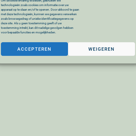
Om de beste ervaring te bieden, gebruiken we
technologieën zoals cookies om informatie over uw
apparaat op te slaan en/of te openen. Door akkoord te gaan
met deze technologieën, kunnen we gegevens verwerken
zoals browsegedrag of unieke identificatiegegevens op
deze site. Als u geen toestemming geeft of uw
toestemming intrekt, kan dit nadelige gevolgen hebben
voor bepaalde functies en mogelijkheden.
ACCEPTEREN
WEIGEREN